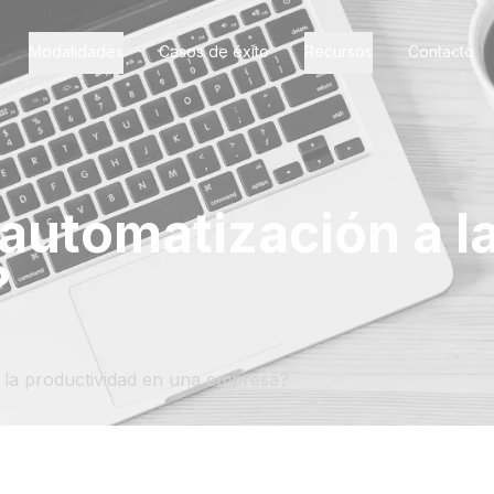
Modalidades
Casos de éxito
Recursos
Contacto
automatización a l
?
 la productividad en una empresa?