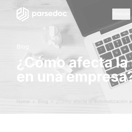
Producto
Blog
¿Cómo afecta la 
en una empresa
Home
>
Blog
>
¿Cómo afecta la automatización a