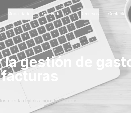
Modalidades
Casos de éxito
Recursos
Contacto
 la gestión de gast
 facturas
os con la digitalización de facturas