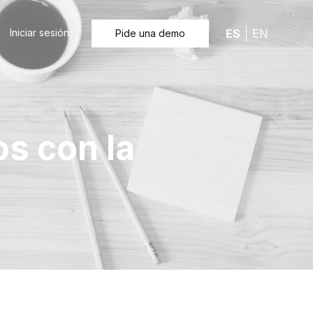
Iniciar sesión
ES
EN
Pide una demo
os con la