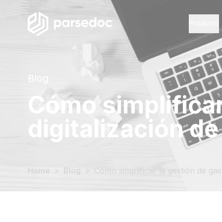
Producto
Blog
Cómo simplificar
digitalización de
Home
>
Blog
>
Cómo simplificar la gestión de gast